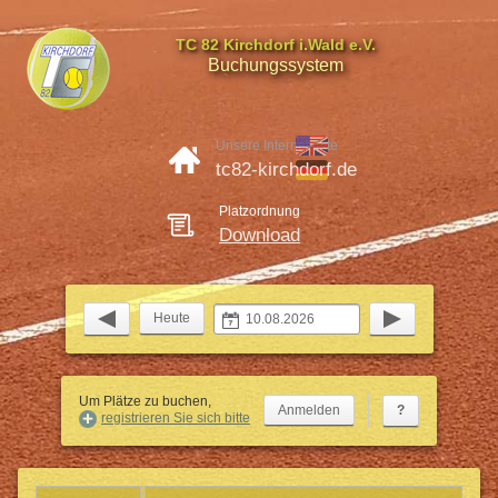
TC 82 Kirchdorf i.Wald e.V.
Buchungssystem
Unsere Internetseite
tc82-kirchdorf.de
Platzordnung
Download
Heute
Um Plätze zu buchen,
?
registrieren Sie sich bitte