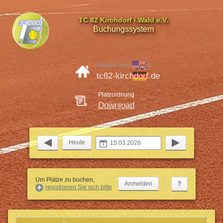
TC 82 Kirchdorf i.Wald e.V.
Buchungssystem
Unsere Internetseite
tc82-kirchdorf.de
Platzordnung
Download
Heute
Um Plätze zu buchen,
?
registrieren Sie sich bitte